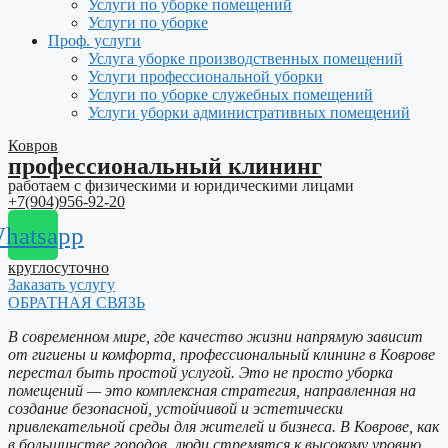
Услуги по уборке помещений
Услуги по уборке
Проф. услуги
Услуга уборке производственных помещений
Услуги профессиональной уборки
Услуги по уборке служебных помещений
Услуги уборки административных помещений
Ковров
профессиональный клининг
работаем с физическими и юридическими лицами
+7(904)956-92-20
hatsapp
круглосуточно
Заказать услугу
ОБРАТНАЯ СВЯЗЬ
В современном мире, где качество жизни напрямую зависит
от гигиены и комфорта, профессиональный клининг в Коврове
перестал быть простой услугой. Это не просто уборка
помещений — это комплексная стратегия, направленная на
создание безопасной, устойчивой и эстетически
привлекательной среды для жителей и бизнеса. В Коврове, как
в большинстве городов, люди стремятся к высокому уровню